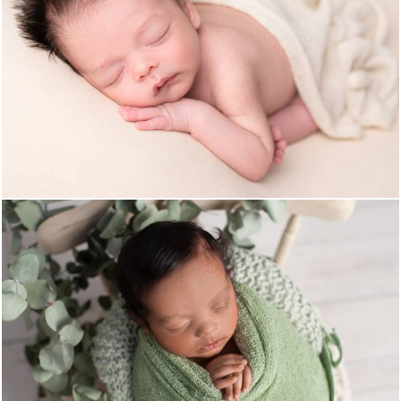
632
0
473
0